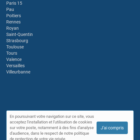
Paris 15
Pau
Poitiers
Rennes
Royan
Saint-Quentin
Strasbourg
Toulouse
Tours
Valence
Versailles
Villeurbanne
En poursuivant votre navigation sur ce site, vous
acceptez l'installation et l'utilisation de cookies
© Annuaire IDPLS 2026 |
Plan du site
|
Mon compte
|
Contact
sur votre poste, notamment à des fins d'analyse
J'ai compris
Conditions générales d'utilisation
|
Mentions légales
d'audience, dans le respect de notre politique
de protection de votre vie privée.