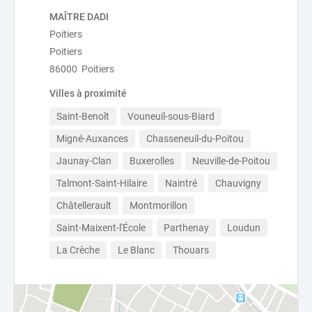
MAÎTRE DADI
Poitiers
Poitiers
86000 Poitiers
Villes à proximité
Saint-Benoît
Vouneuil-sous-Biard
Migné-Auxances
Chasseneuil-du-Poitou
Jaunay-Clan
Buxerolles
Neuville-de-Poitou
Talmont-Saint-Hilaire
Naintré
Chauvigny
Châtellerault
Montmorillon
Saint-Maixent-l'École
Parthenay
Loudun
La Crèche
Le Blanc
Thouars