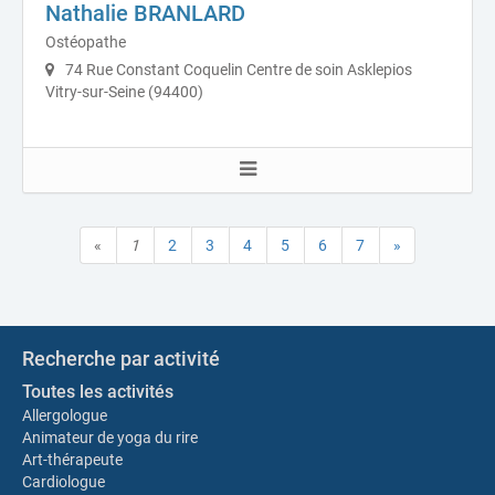
Nathalie BRANLARD
Ostéopathe
74 Rue Constant Coquelin Centre de soin Asklepios
Vitry-sur-Seine (94400)
«
1
2
3
4
5
6
7
»
Recherche par activité
Toutes les activités
Allergologue
Animateur de yoga du rire
Art-thérapeute
Cardiologue