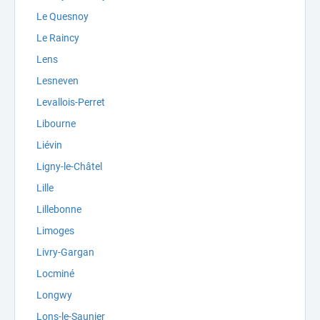
Le Quesnoy
Le Raincy
Lens
Lesneven
Levallois-Perret
Libourne
Liévin
Ligny-le-Châtel
Lille
Lillebonne
Limoges
Livry-Gargan
Locminé
Longwy
Lons-le-Saunier