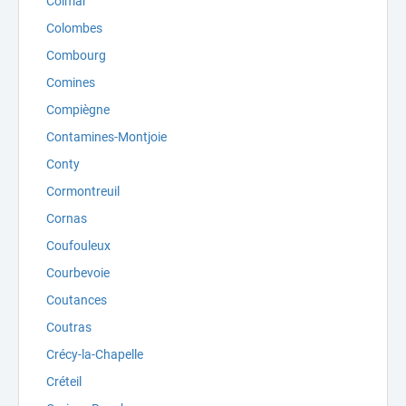
Colmar
Colombes
Combourg
Comines
Compiègne
Contamines-Montjoie
Conty
Cormontreuil
Cornas
Coufouleux
Courbevoie
Coutances
Coutras
Crécy-la-Chapelle
Créteil