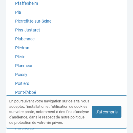
Pfaffenheim
Pia
Pierrefitte-sur-Seine
Pins-Justaret
Plabennec
Plédran
Plérin
Ploemeur
Poissy
Poitiers
Pont-l'Abbé
En poursuivant votre navigation sur ce site, vous
Pontault-Combault
acceptez l'installation et l'utilisation de cookies
Pontivy
sur votre poste, notamment à des fins d'analyse
J'ai compris
d'audience, dans le respect de notre politique
Ponts-de-Cé
de protection de votre vie privée.
Porchères