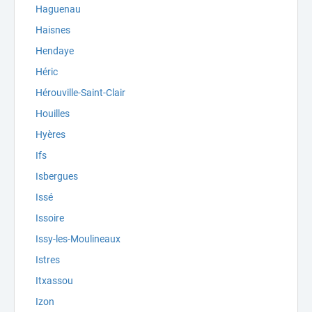
Haguenau
Haisnes
Hendaye
Héric
Hérouville-Saint-Clair
Houilles
Hyères
Ifs
Isbergues
Issé
Issoire
Issy-les-Moulineaux
Istres
Itxassou
Izon