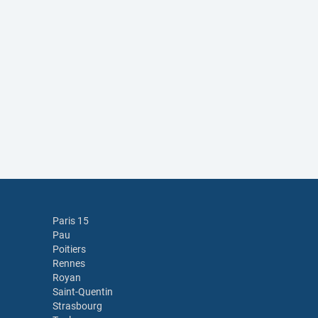
Paris 15
Pau
Poitiers
Rennes
Royan
Saint-Quentin
Strasbourg