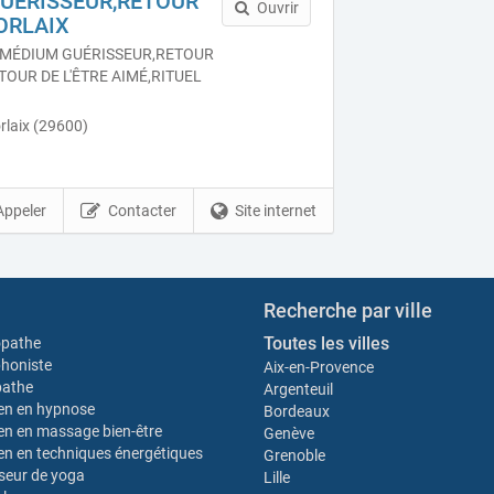
GUÉRISSEUR,RETOUR
Ouvrir
ORLAIX
MÉDIUM GUÉRISSEUR,RETOUR
TOUR DE L'ÊTRE AIMÉ,RITUEL
rlaix (29600)
Appeler
Contacter
Site internet
Recherche par ville
Toutes les villes
opathe
honiste
Aix-en-Provence
pathe
Argenteuil
ien en hypnose
Bordeaux
ien en massage bien-être
Genève
ien en techniques énergétiques
Grenoble
seur de yoga
Lille