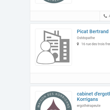
Picat Bertrand
Ostéopathe
16 rue des trois fr
cabinet d'ergo
Korrigans
ergothérapeute