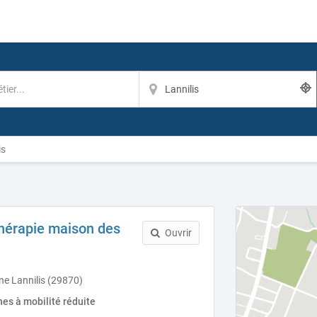
is
thérapie maison des
Ouvrir
ne Lannilis (29870)
es à mobilité réduite