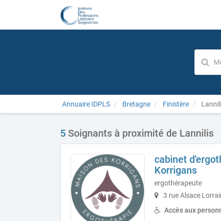
Annuaire IDPLS
Bretagne
Finistère
Lannil
5
Soignants à proximité de Lannilis
cabinet d'ergo
Korrigans
ergothérapeute
3 rue Alsace Lorrai
Accès aux personn