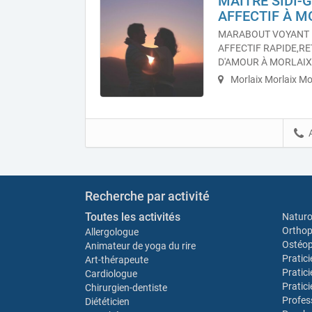
MAÎTRE SIDI-
AFFECTIF À M
MARABOUT VOYANT 
AFFECTIF RAPIDE,RE
D'AMOUR À MORLAIX
Morlaix Morlaix Mo
Recherche par activité
Toutes les activités
Natur
Orthop
Allergologue
Ostéo
Animateur de yoga du rire
Pratic
Art-thérapeute
Pratic
Cardiologue
Pratic
Chirurgien-dentiste
Profes
Diététicien