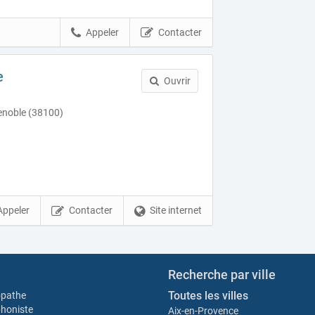
Appeler
Contacter
e
Ouvrir
enoble (38100)
Appeler
Contacter
Site internet
Recherche par ville
Toutes les villes
opathe
honiste
Aix-en-Provence