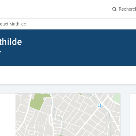
Recherc
quet Mathilde
hilde
e