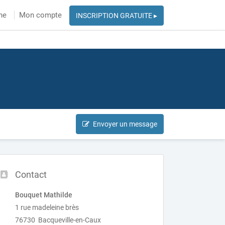
he
Mon compte
INSCRIPTION GRATUITE ▸
Envoyer un message
Contact
Bouquet Mathilde
1 rue madeleine brès
76730 Bacqueville-en-Caux