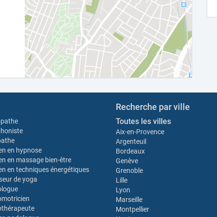
Recherche par ville
Toutes les villes
opathe
honiste
Aix-en-Provence
pathe
Argenteuil
ien en hypnose
Bordeaux
ien en massage bien-être
Genève
ien en techniques énergétiques
Grenoble
seur de yoga
Lille
ologue
Lyon
motricien
Marseille
thérapeute
Montpellier