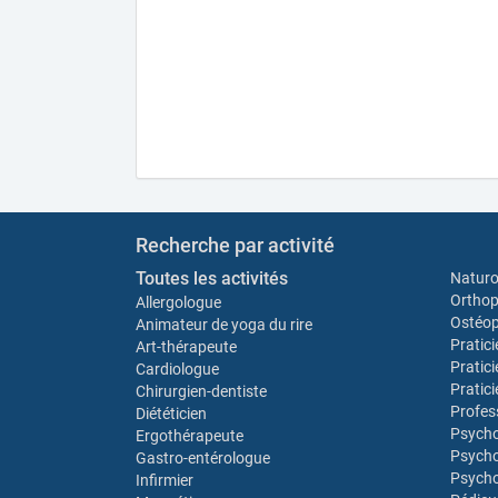
Recherche par activité
Toutes les activités
Natur
Orthop
Allergologue
Ostéo
Animateur de yoga du rire
Pratic
Art-thérapeute
Pratic
Cardiologue
Pratic
Chirurgien-dentiste
Profes
Diététicien
Psych
Ergothérapeute
Psycho
Gastro-entérologue
Psycho
Infirmier