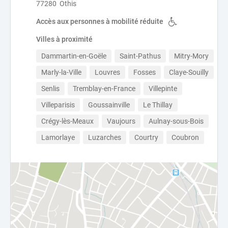
77280 Othis
Accès aux personnes à mobilité réduite
Villes à proximité
Dammartin-en-Goële
Saint-Pathus
Mitry-Mory
Marly-la-Ville
Louvres
Fosses
Claye-Souilly
Senlis
Tremblay-en-France
Villepinte
Villeparisis
Goussainville
Le Thillay
Crégy-lès-Meaux
Vaujours
Aulnay-sous-Bois
Lamorlaye
Luzarches
Courtry
Coubron