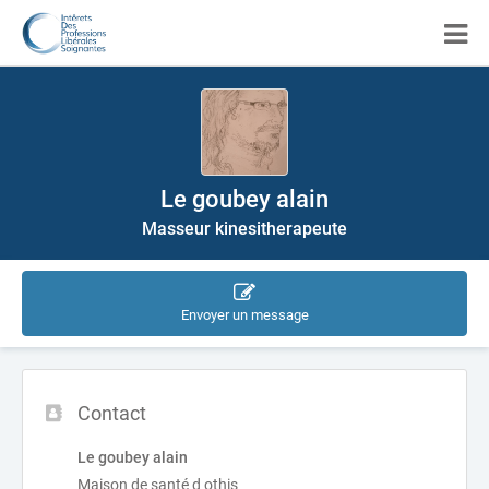
Le goubey alain
Masseur kinesitherapeute
Envoyer un message
Contact
Le goubey alain
Maison de santé d othis