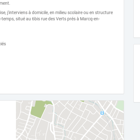
ement.
se, j'interviens à domicile, en milieu scolaire ou en structure
i-temps, situé au 6bis rue des Verts prés à Marcq-en-
ciés