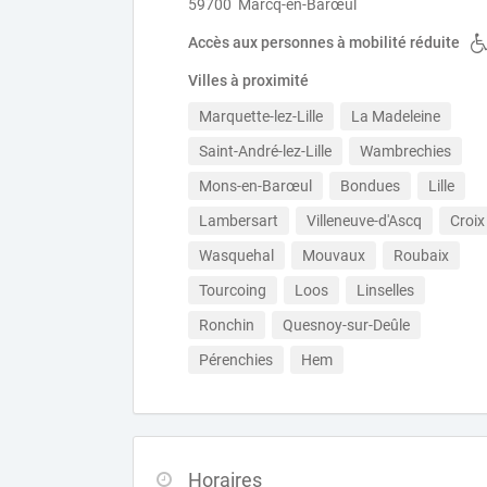
59700 Marcq-en-Barœul
Accès aux personnes à mobilité réduite
Villes à proximité
Marquette-lez-Lille
La Madeleine
Saint-André-lez-Lille
Wambrechies
Mons-en-Barœul
Bondues
Lille
Lambersart
Villeneuve-d'Ascq
Croix
Wasquehal
Mouvaux
Roubaix
Tourcoing
Loos
Linselles
Ronchin
Quesnoy-sur-Deûle
Pérenchies
Hem
Horaires