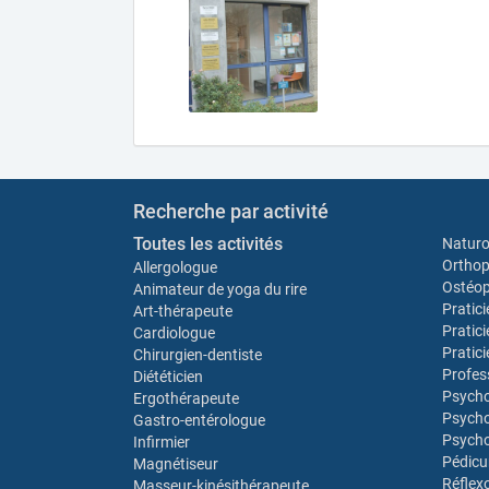
Recherche par activité
Toutes les activités
Natur
Orthop
Allergologue
Ostéo
Animateur de yoga du rire
Pratic
Art-thérapeute
Pratic
Cardiologue
Pratic
Chirurgien-dentiste
Profes
Diététicien
Psych
Ergothérapeute
Psycho
Gastro-entérologue
Psycho
Infirmier
Pédicu
Magnétiseur
Réflex
Masseur-kinésithérapeute