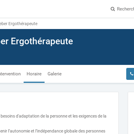
Recherc
ber Ergothérapeute
er Ergothérapeute
ntervention
Horaire
Galerie
s besoins d'adaptation de la personne et les exigences de la
ntenir l’autonomie et l’indépendance globale des personnes