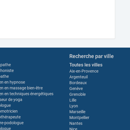
Recherche par ville
Toutes les villes
opathe
honiste
Aix-en-Provence
pathe
Argenteuil
ien en hypnose
Bordeaux
ien en massage bien-être
Genève
ien en techniques énergétiques
Grenoble
seur de yoga
Lille
ologue
Lyon
motricien
Marseille
thérapeute
Montpellier
re-podologue
Nantes
ologue
Nice