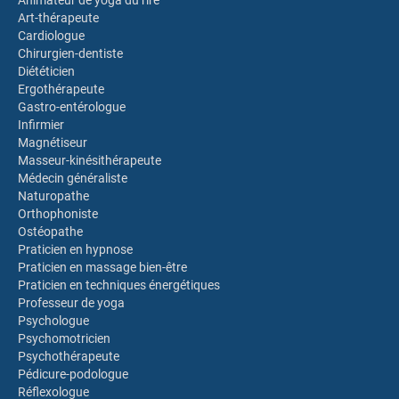
Animateur de yoga du rire
Art-thérapeute
Cardiologue
Chirurgien-dentiste
Diététicien
Ergothérapeute
Gastro-entérologue
Infirmier
Magnétiseur
Masseur-kinésithérapeute
Médecin généraliste
Naturopathe
Orthophoniste
Ostéopathe
Praticien en hypnose
Praticien en massage bien-être
Praticien en techniques énergétiques
Professeur de yoga
Psychologue
Psychomotricien
Psychothérapeute
Pédicure-podologue
Réflexologue