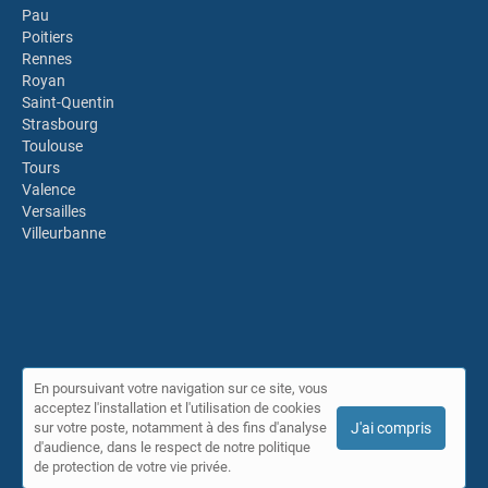
Pau
Poitiers
Rennes
Royan
Saint-Quentin
Strasbourg
Toulouse
Tours
Valence
Versailles
Villeurbanne
En poursuivant votre navigation sur ce site, vous
acceptez l'installation et l'utilisation de cookies
© Annuaire IDPLS 2026 |
Plan du site
|
Mon compte
|
Contact
sur votre poste, notamment à des fins d'analyse
J'ai compris
Conditions générales d'utilisation
|
Mentions légales
d'audience, dans le respect de notre politique
de protection de votre vie privée.
Cet annuaire a été créé avec ❤ par
Simplébo Annuaire