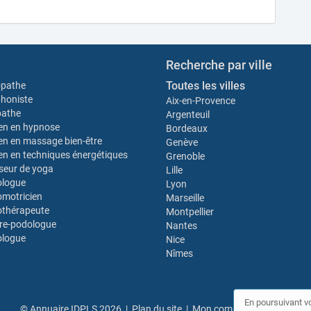
Recherche par ville
Toutes les villes
opathe
honiste
Aix-en-Provence
pathe
Argenteuil
ien en hypnose
Bordeaux
ien en massage bien-être
Genève
ien en techniques énergétiques
Grenoble
seur de yoga
Lille
ologue
Lyon
motricien
Marseille
thérapeute
Montpellier
re-podologue
Nantes
ologue
Nice
Nîmes
En poursuivant vo
© Annuaire IDPLS 2026 |
Plan du site
|
Mon compte
|
Contact