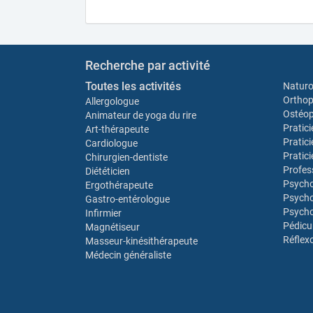
Recherche par activité
Toutes les activités
Natur
Orthop
Allergologue
Ostéo
Animateur de yoga du rire
Pratic
Art-thérapeute
Pratic
Cardiologue
Pratic
Chirurgien-dentiste
Profes
Diététicien
Psych
Ergothérapeute
Psycho
Gastro-entérologue
Psycho
Infirmier
Pédicu
Magnétiseur
Réflex
Masseur-kinésithérapeute
Médecin généraliste