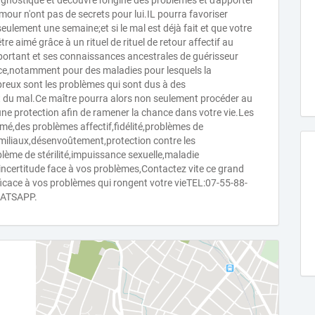
agnostique et découvre ľorigine des problèmes et ďapporter
our n'ont pas de secrets pour lui.IL pourra favoriser
seulement une semaine;et si le mal est déjà fait et que votre
être aimé grâce à un rituel de rituel de retour affectif au
portant et ses connaissances ancestrales de guérisseur
cace,notamment pour des maladies pour lesquels la
breux sont les problèmes qui sont dus à des
 du mal.Ce maître pourra alors non seulement procéder au
e protection afin de ramener la chance dans votre vie.Les
 aimé,des problèmes affectif,fidélité,problèmes de
miliaux,désenvoûtement,protection contre les
oblème de stérilité,impuissance sexuelle,maladie
'incertitude face à vos problèmes,Contactez vite ce grand
fficace à vos problèmes qui rongent votre vieTEL:07-55-88-
ATSAPP.