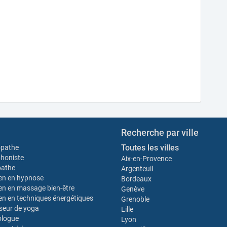
Recherche par ville
Toutes les villes
opathe
honiste
Aix-en-Provence
pathe
Argenteuil
ien en hypnose
Bordeaux
ien en massage bien-être
Genève
ien en techniques énergétiques
Grenoble
seur de yoga
Lille
ologue
Lyon