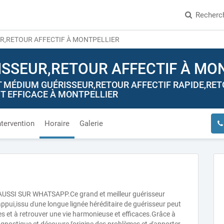
Recherc
R,RETOUR AFFECTIF À MONTPELLIER
ISSEUR,RETOUR AFFECTIF À MO
MÉDIUM GUÉRISSEUR,RETOUR AFFECTIF RAPIDE,RETOU
 EFFICACE À MONTPELLIER
ntervention
Horaire
Galerie
SSI SUR WHATSAPP.Ce grand et meilleur guérisseur
ui,issu ďune longue lignée héréditaire de guérisseur peut
 et à retrouver une vie harmonieuse et efficaces.Grâce à