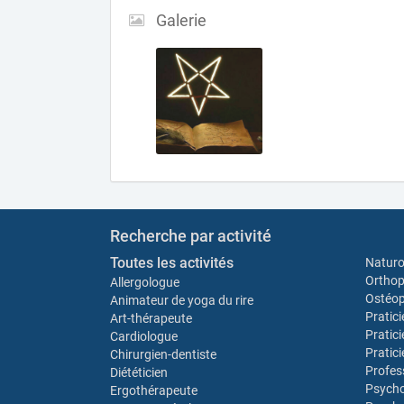
Galerie
Recherche par activité
Toutes les activités
Natur
Orthop
Allergologue
Ostéo
Animateur de yoga du rire
Pratic
Art-thérapeute
Pratic
Cardiologue
Pratic
Chirurgien-dentiste
Profes
Diététicien
Psych
Ergothérapeute