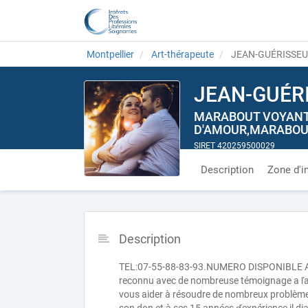
Montpellier
Art-thérapeute
JEAN-GUÉRISSEU
JEAN-GUÉR
MARABOUT VOYANT 
D'AMOUR,MARABOUT
SIRET 420259500029
Description
Zone d'i
Description
TEL:07-55-88-83-93.NUMERO DISPONIBLE AU
reconnu avec de nombreuse témoignage a ľapp
vous aider à résoudre de nombreux problèmes