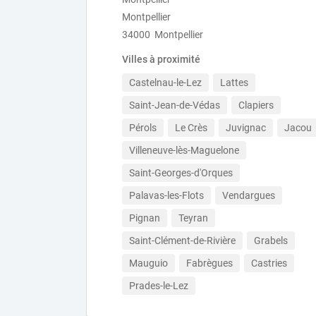
Montpellier
34000 Montpellier
Villes à proximité
Castelnau-le-Lez
Lattes
Saint-Jean-de-Védas
Clapiers
Pérols
Le Crès
Juvignac
Jacou
Villeneuve-lès-Maguelone
Saint-Georges-d'Orques
Palavas-les-Flots
Vendargues
Pignan
Teyran
Saint-Clément-de-Rivière
Grabels
Mauguio
Fabrègues
Castries
Prades-le-Lez