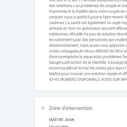
son don et à ses 15 années ďexpérience,il di
des solutions.Les problèmes de couple et ďam
ľharmonie et la fidélité dans votre couple en 
conjoint vous a quitté,il pourra faire revenir ľ
cadenas.La santé est également un sujet im
africain en font un guérisseur souvent effi
médecines officielle n'a pas de solution.Nom
envoûtements,par des personnes qui veulent
désenvoûtement, mais aussi vous apporter un
crises conjugales,le retour définitif de l'être
divorce,empêche la séparation,problèmes fa
dangers,attraction de la clientèle, travail,pr
inconnue,détruit le mal.Ne restez plus dans l
Maître pour trouver une solution rapide et e
83-93.NUMERO DISPONIBLE AUSSI SUR WH
Zone d'intervention
MAÎTRE JEAN
Montpellier