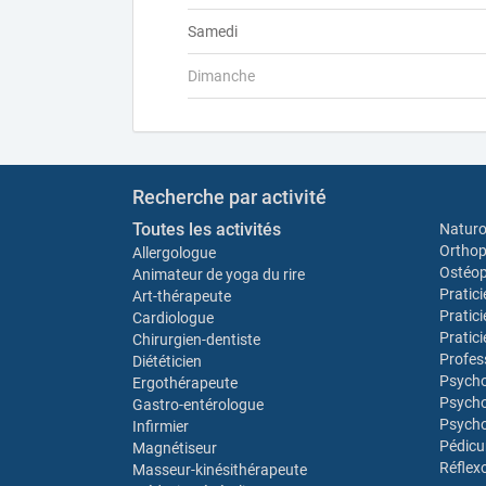
Samedi
Dimanche
Recherche par activité
Toutes les activités
Natur
Orthop
Allergologue
Ostéo
Animateur de yoga du rire
Pratic
Art-thérapeute
Pratic
Cardiologue
Pratic
Chirurgien-dentiste
Profes
Diététicien
Psych
Ergothérapeute
Psycho
Gastro-entérologue
Psycho
Infirmier
Pédicu
Magnétiseur
Réflex
Masseur-kinésithérapeute