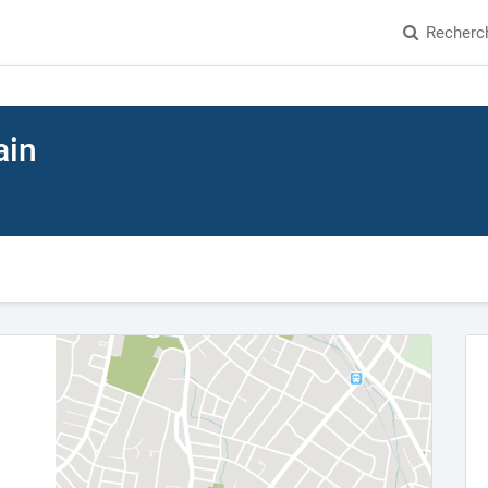
Recherc
ain