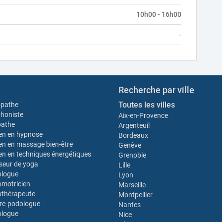
10h00 - 16h00
-
Recherche par ville
Toutes les villes
opathe
honiste
Aix-en-Provence
pathe
Argenteuil
ien en hypnose
Bordeaux
ien en massage bien-être
Genève
ien en techniques énergétiques
Grenoble
seur de yoga
Lille
ologue
Lyon
motricien
Marseille
thérapeute
Montpellier
re-podologue
Nantes
ologue
Nice