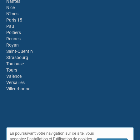
Nantes
Nice
Nîmes
Paris 15
Pau
Poitiers
Rennes
Royan
Saint-Quentin
Strasbourg
Toulouse
Tours
Valence
Versailles
Villeurbanne
En poursuivant votre navigation sur ce site, vous
acceptez l'installation et l'utilisation de cookies