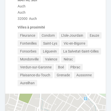
MAÎTRE SIDI
Auch
Auch
32000 Auch
Villes à proximité
Fleurance
Condom
L'Isle-Jourdain
Eauze
Fontenilles
Saint-Lys
Vic-en-Bigorre
Fonsorbes
Léguevin
La Salvetat-Saint-Gilles
Mondonville
Valence
Nérac
Verdun-sur-Garonne
Boé
Pibrac
Plaisance-du-Touch
Grenade
Aussonne
Aureilhan