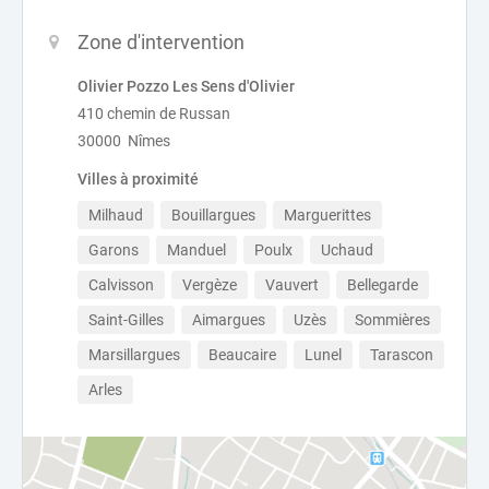
Zone d'intervention
Olivier Pozzo Les Sens d'Olivier
410 chemin de Russan
30000 Nîmes
Villes à proximité
Milhaud
Bouillargues
Marguerittes
Garons
Manduel
Poulx
Uchaud
Calvisson
Vergèze
Vauvert
Bellegarde
Saint-Gilles
Aimargues
Uzès
Sommières
Marsillargues
Beaucaire
Lunel
Tarascon
Arles