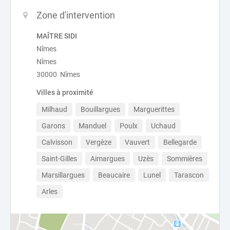
Zone d'intervention
MAÎTRE SIDI
Nîmes
Nîmes
30000 Nîmes
Villes à proximité
Milhaud
Bouillargues
Marguerittes
Garons
Manduel
Poulx
Uchaud
Calvisson
Vergèze
Vauvert
Bellegarde
Saint-Gilles
Aimargues
Uzès
Sommières
Marsillargues
Beaucaire
Lunel
Tarascon
Arles