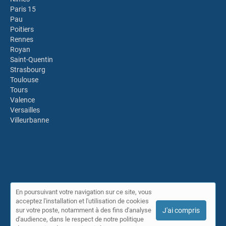
Paris 15
Pau
Poitiers
Rennes
Royan
Saint-Quentin
Strasbourg
Toulouse
Tours
Valence
Versailles
Villeurbanne
En poursuivant votre navigation sur ce site, vous
acceptez l'installation et l'utilisation de cookies
© Annuaire IDPLS 2026 |
Plan du site
|
Mon compte
|
Contact
sur votre poste, notamment à des fins d'analyse
J'ai compris
Conditions générales d'utilisation
|
Mentions légales
d'audience, dans le respect de notre politique