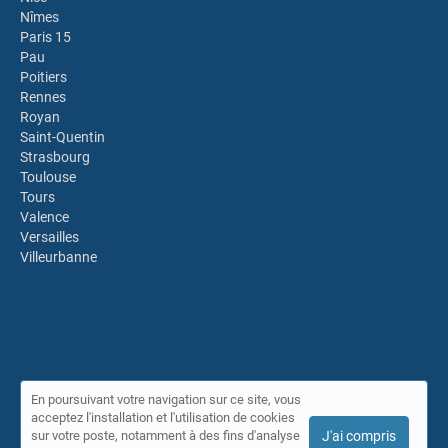
Nîmes
Paris 15
Pau
Poitiers
Rennes
Royan
Saint-Quentin
Strasbourg
Toulouse
Tours
Valence
Versailles
Villeurbanne
En poursuivant votre navigation sur ce site, vous
acceptez l'installation et l'utilisation de cookies
© Annuaire IDPLS 2026 |
Plan du site
|
Mon compte
|
Contact
sur votre poste, notamment à des fins d'analyse
J'ai compris