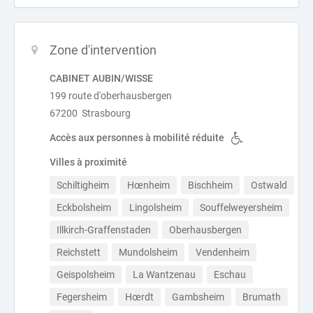
Zone d'intervention
CABINET AUBIN/WISSE
199 route d'oberhausbergen
67200 Strasbourg
Accès aux personnes à mobilité réduite
Villes à proximité
Schiltigheim
Hœnheim
Bischheim
Ostwald
Eckbolsheim
Lingolsheim
Souffelweyersheim
Illkirch-Graffenstaden
Oberhausbergen
Reichstett
Mundolsheim
Vendenheim
Geispolsheim
La Wantzenau
Eschau
Fegersheim
Hœrdt
Gambsheim
Brumath