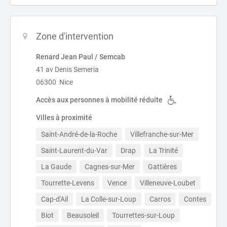
Zone d'intervention
Renard Jean Paul / Semcab
41 av Denis Semeria
06300 Nice
Accès aux personnes à mobilité réduite
Villes à proximité
Saint-André-de-la-Roche
Villefranche-sur-Mer
Saint-Laurent-du-Var
Drap
La Trinité
La Gaude
Cagnes-sur-Mer
Gattières
Tourrette-Levens
Vence
Villeneuve-Loubet
Cap-d'Ail
La Colle-sur-Loup
Carros
Contes
Biot
Beausoleil
Tourrettes-sur-Loup