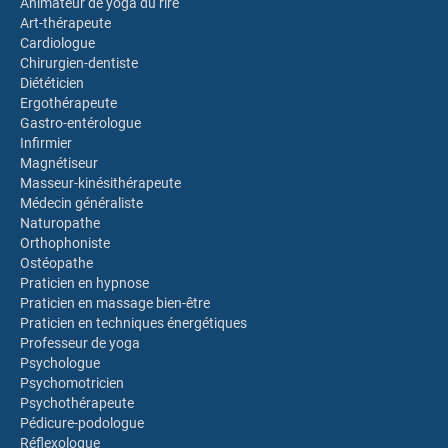
Animateur de yoga du rire
Art-thérapeute
Cardiologue
Chirurgien-dentiste
Diététicien
Ergothérapeute
Gastro-entérologue
Infirmier
Magnétiseur
Masseur-kinésithérapeute
Médecin généraliste
Naturopathe
Orthophoniste
Ostéopathe
Praticien en hypnose
Praticien en massage bien-être
Praticien en techniques énergétiques
Professeur de yoga
Psychologue
Psychomotricien
Psychothérapeute
Pédicure-podologue
Réflexologue