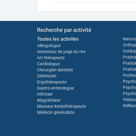
Recherche par activité
Toutes les activités
Natur
Orthop
Allergologue
Ostéo
Animateur de yoga du rire
Pratic
Art-thérapeute
Pratic
Cardiologue
Pratic
Chirurgien-dentiste
Profes
Diététicien
Psych
Ergothérapeute
Psycho
Gastro-entérologue
Psycho
Infirmier
Pédicu
Magnétiseur
Réflex
Masseur-kinésithérapeute
Médecin généraliste