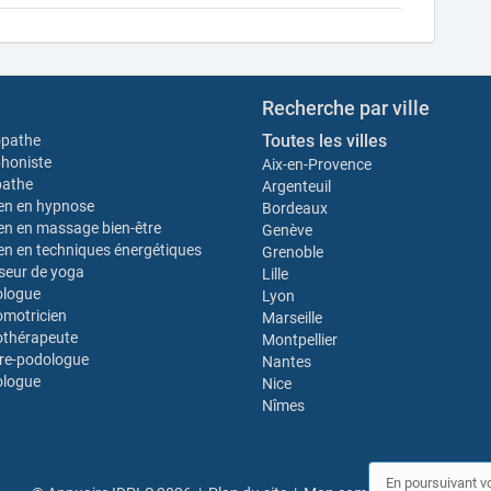
Recherche par ville
Toutes les villes
opathe
honiste
Aix-en-Provence
pathe
Argenteuil
ien en hypnose
Bordeaux
ien en massage bien-être
Genève
ien en techniques énergétiques
Grenoble
seur de yoga
Lille
ologue
Lyon
motricien
Marseille
thérapeute
Montpellier
re-podologue
Nantes
ologue
Nice
Nîmes
En poursuivant vo