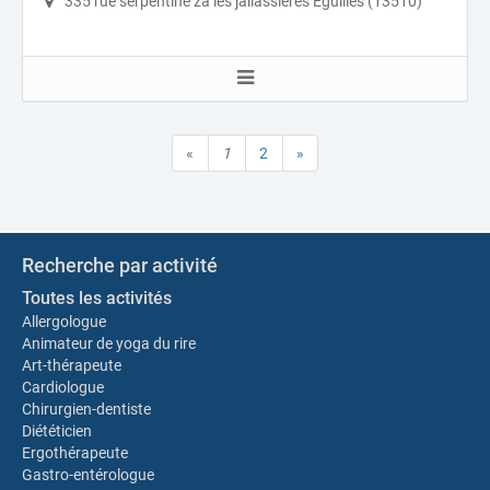
335 rue serpentine za les jallassières Éguilles (13510)
«
1
2
»
Recherche par activité
Toutes les activités
Allergologue
Animateur de yoga du rire
Art-thérapeute
Cardiologue
Chirurgien-dentiste
Diététicien
Ergothérapeute
Gastro-entérologue